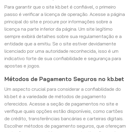
Para garantir que o site kb.bet é confiável, o primeiro
passo é verificar a licença de operação. Acesse a página
principal do site e procure por informações sobre a
licença na parte inferior da página. Um site legítimo
sempre exibirá detalhes sobre sua regulamentação e a
entidade que a emitiu. Se o site estiver devidamente
licenciado por uma autoridade reconhecida, isso é um
indicativo forte de sua confiabilidade e segurança para
apostas e jogos.
Métodos de Pagamento Seguros no kb.bet
Um aspecto crucial para considerar a confiabilidade do
kb.bet é a variedade de métodos de pagamento
oferecidos. Acesse a seção de pagamentos no site e
verifique quais opções estão disponíveis, como cartões
de crédito, transferências bancárias e carteiras digitais.
Escolher métodos de pagamento seguros, que ofereçam