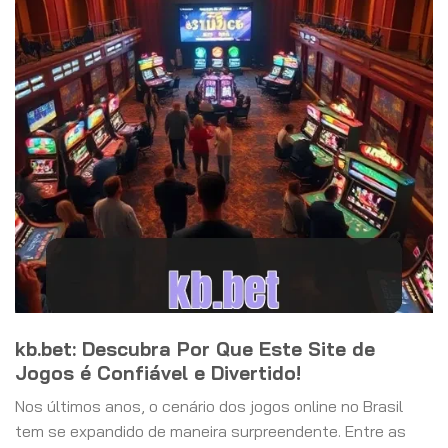
kb.bet: Descubra Por Que Este Site de
Jogos é Confiável e Divertido!
Nos últimos anos, o cenário dos jogos online no Brasil
tem se expandido de maneira surpreendente. Entre as