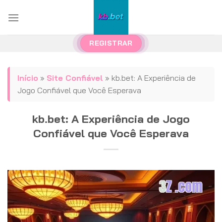
Pular
para
o
conteúdo
REGISTRAR
Início
»
Site Confiável
»
kb.bet: A Experiência de
Jogo Confiável que Você Esperava
kb.bet: A Experiência de Jogo
Confiável que Você Esperava