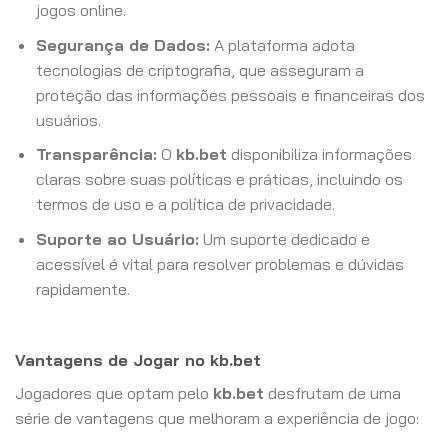
jogos online.
Segurança de Dados:
A plataforma adota
tecnologias de criptografia, que asseguram a
proteção das informações pessoais e financeiras dos
usuários.
Transparência:
O
kb.bet
disponibiliza informações
claras sobre suas políticas e práticas, incluindo os
termos de uso e a política de privacidade.
Suporte ao Usuário:
Um suporte dedicado e
acessível é vital para resolver problemas e dúvidas
rapidamente.
Vantagens de Jogar no kb.bet
Jogadores que optam pelo
kb.bet
desfrutam de uma
série de vantagens que melhoram a experiência de jogo: